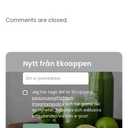
Comments are closed.
Nytt från Ekoappen
Jag har tagit del av Ekoappens
personuppgifts- och
integritetspolicy
och tar gärna del
av nyheter, hälsotips och exklusiva
erbjudanden via min e-post.