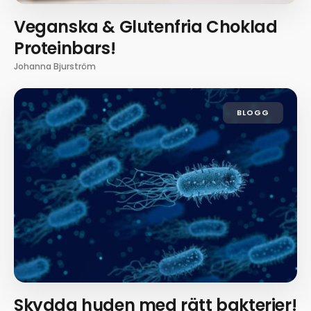
Veganska & Glutenfria Choklad
Proteinbars!
Johanna Bjurström
BLOGG
Skydda huden med rätt bakterier!