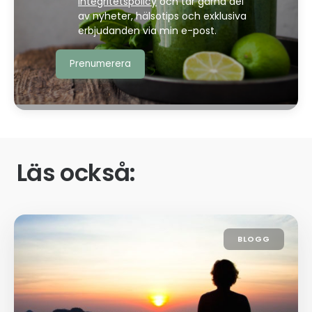
integritetspolicy
och tar gärna del
av nyheter, hälsotips och exklusiva
erbjudanden via min e-post.
Läs också:
BLOGG