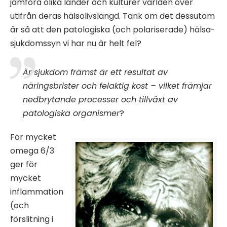
jämföra olika länder och kulturer världen över
utifrån deras hälsolivslängd. Tänk om det dessutom
är så att den patologiska (och polariserade) hälsa-
sjukdomssyn vi har nu är helt fel?
Är sjukdom främst är ett resultat av
näringsbrister och felaktig kost – vilket främjar
nedbrytande processer och tillväxt av
patologiska organismer
?
För mycket
omega 6/3
ger för
mycket
inflammation
(och
förslitning i