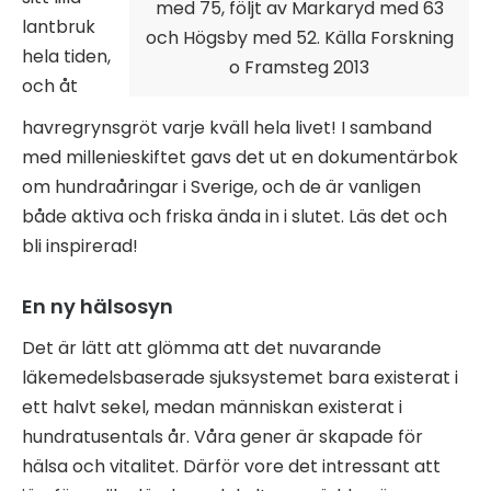
med 75, följt av Markaryd med 63
lantbruk
och Högsby med 52. Källa Forskning
hela tiden,
o Framsteg 2013
och åt
havregrynsgröt varje kväll hela livet! I samband
med millenieskiftet gavs det ut en dokumentärbok
om hundraåringar i Sverige, och de är vanligen
både aktiva och friska ända in i slutet. Läs det och
bli inspirerad!
En ny hälsosyn
Det är lätt att glömma att det nuvarande
läkemedelsbaserade sjuksystemet bara existerat i
ett halvt sekel, medan människan existerat i
hundratusentals år. Våra gener är skapade för
hälsa och vitalitet. Därför vore det intressant att