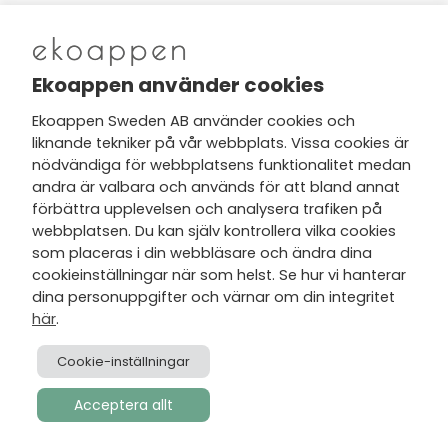
Nytt från Ekoappen
Ekoappen använder cookies
Ekoappen Sweden AB använder cookies och
liknande tekniker på vår webbplats. Vissa cookies är
Jag har tagit del av Ekoappens
nödvändiga för webbplatsens funktionalitet medan
personuppgifts- och
andra är valbara och används för att bland annat
integritetspolicy
och tar gärna del
förbättra upplevelsen och analysera trafiken på
av nyheter, hälsotips och exklusiva
webbplatsen. Du kan själv kontrollera vilka cookies
erbjudanden via min e-post.
som placeras i din webbläsare och ändra dina
cookieinställningar när som helst. Se hur vi hanterar
dina personuppgifter och värnar om din integritet
här
.
Cookie-inställningar
Acceptera allt
Skapad av
Visionmate