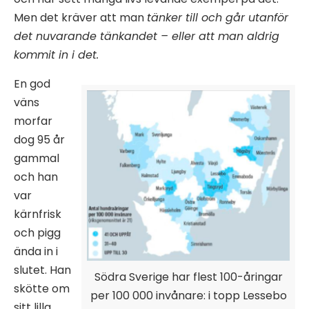
Men det kräver att man
tänker till och går utanför
det nuvarande tänkandet – eller att man aldrig
kommit in i det.
En god
väns
morfar
dog 95 år
gammal
och han
var
kärnfrisk
och pigg
ända in i
slutet. Han
Södra Sverige har flest 100-åringar
skötte om
per 100 000 invånare: i topp Lessebo
sitt lilla