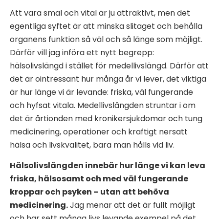
Att vara smal och vital är ju attraktivt, men det
egentliga syftet är att minska slitaget och behålla
organens funktion så väl och så länge som möjligt.
Därför vill jag införa ett nytt begrepp:
hälsolivslängd i stället för medellivslängd. Därför att
det är ointressant hur många år vi lever, det viktiga
är hur länge vi är levande: friska, väl fungerande
och hyfsat vitala. Medellivslängden struntar i om
det är årtionden med kronikersjukdomar och tung
medicinering, operationer och kraftigt nersatt
hälsa och livskvalitet, bara man hålls vid liv.
Hälsolivslängden innebär hur länge vi kan leva
friska, hälsosamt och med väl fungerande
kroppar och psyken – utan att behöva
medicinering.
Jag menar att det är fullt möjligt
och har sett många livs levande exempel på det.