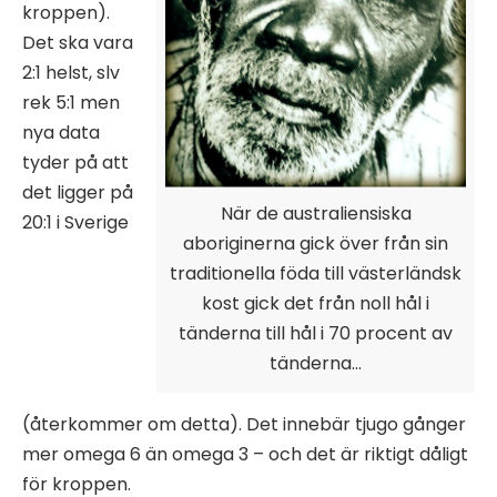
kroppen).
Det ska vara
2:1 helst, slv
rek 5:1 men
nya data
tyder på att
det ligger på
När de australiensiska
20:1 i Sverige
aboriginerna gick över från sin
traditionella föda till västerländsk
kost gick det från noll hål i
tänderna till hål i 70 procent av
tänderna…
(återkommer om detta). Det innebär tjugo gånger
mer omega 6 än omega 3 – och det är riktigt dåligt
för kroppen.