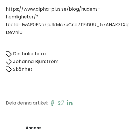
https://www.alpha-plus.se/blog/hudens-
hemligheter/?
fbclid=IwAR0FNazjaJKMc7uCne7TEiD0U_57ANAKZt
DeVnlU
Din hälsohero
Johanna Bjurström
Skönhet
Dela denna artikel:
Annons