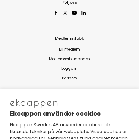
Följ oss
Medlemsklubb
Bli medlem
Medlemserbjudanden
Logga in
Partners
Nytt från Ekoappen
Ekoappen använder cookies
Ekoappen Sweden AB använder cookies och
liknande tekniker på vår webbplats. Vissa cookies är
Jag har tagit del av Ekoappens
nödvändiga för webbplatsens funktionalitet medan