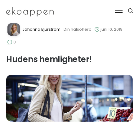
Johanna Bjurström
Din hälsohero
juni 10, 2019
0
Hudens hemligheter!