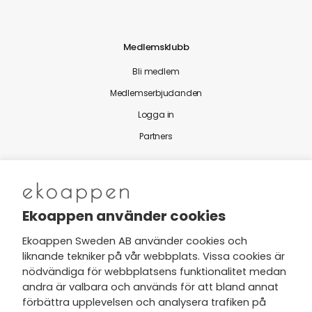
Medlemsklubb
Bli medlem
Medlemserbjudanden
Logga in
Partners
Nytt från Ekoappen
Ekoappen använder cookies
Ekoappen Sweden AB använder cookies och
liknande tekniker på vår webbplats. Vissa cookies är
Jag har tagit del av Ekoappens
nödvändiga för webbplatsens funktionalitet medan
personuppgifts- och
andra är valbara och används för att bland annat
integritetspolicy
och tar gärna del
förbättra upplevelsen och analysera trafiken på
av nyheter, hälsotips och exklusiva