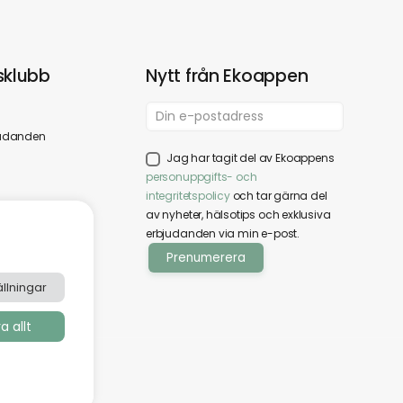
klubb
Nytt från Ekoappen
udanden
Jag har tagit del av Ekoappens
personuppgifts- och
integritetspolicy
och tar gärna del
av nyheter, hälsotips och exklusiva
erbjudanden via min e-post.
llningar
 allt