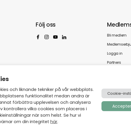
Följ oss
Medlems
Bli medlem
Medlemserbj
Logga in
Partners
ies
es och liknande tekniker på vår webbplats.
Cookie-instä
bbplatsens funktionalitet medan andra är
annat förbättra upplevelsen och analysera
Acceptera
v kontrollera vilka cookies som placeras i
einställningar när som helst. Se hur vi
ärnar om din integritet
här
.
Skapad av
Visionmate