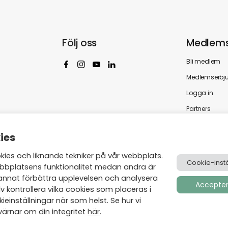
Följ oss
Medlems
Bli medlem
Medlemserbj
Logga in
Partners
ies
es och liknande tekniker på vår webbplats.
Cookie-instä
bbplatsens funktionalitet medan andra är
annat förbättra upplevelsen och analysera
Acceptera
v kontrollera vilka cookies som placeras i
einställningar när som helst. Se hur vi
ärnar om din integritet
här
.
Skapad av
Visionmate