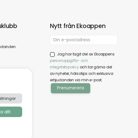
klubb
Nytt från Ekoappen
udanden
Jag har tagit del av Ekoappens
personuppgifts- och
integritetspolicy
och tar gärna del
av nyheter, hälsotips och exklusiva
erbjudanden via min e-post.
llningar
 allt