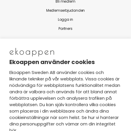
Bli medlem
Medlemserbjudanden
Logga in
Partners
Nytt från Ekoappen
Ekoappen använder cookies
Ekoappen Sweden AB använder cookies och
liknande tekniker på vår webbplats. Vissa cookies är
Jag har tagit del av Ekoappens
nödvändiga för webbplatsens funktionalitet medan
personuppgifts- och
andra är valbara och används för att bland annat
integritetspolicy
och tar gärna del
förbättra upplevelsen och analysera trafiken på
av nyheter, hälsotips och exklusiva
webbplatsen. Du kan själv kontrollera vilka cookies
erbjudanden via min e-post.
som placeras i din webbläsare och ändra dina
cookieinställningar när som helst. Se hur vi hanterar
dina personuppgifter och värnar om din integritet
här
.