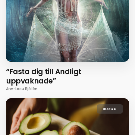
“Fasta dig till Andligt
uppvaknade”
Ann-Loou Bjällén
BLOGG