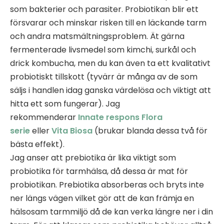
som bakterier och parasiter. Probiotikan blir ett
försvarar och minskar risken till en läckande tarm
och andra matsmältningsproblem. Ät gärna
fermenterade livsmedel som kimchi, surkål och
drick kombucha, men du kan även ta ett kvalitativt
probiotiskt tillskott (tyvärr är många av de som
säljs i handlen idag ganska värdelösa och viktigt att
hitta ett som fungerar). Jag
rekommenderar
Innate respons Flora
serie
eller
Vita Biosa
(brukar blanda dessa två för
bästa effekt).
Jag anser att prebiotika är lika viktigt som
probiotika för tarmhälsa, då dessa är mat för
probiotikan. Prebiotika absorberas och bryts inte
ner längs vägen vilket gör att de kan främja en
hälsosam tarmmiljö då de kan verka längre ner i din