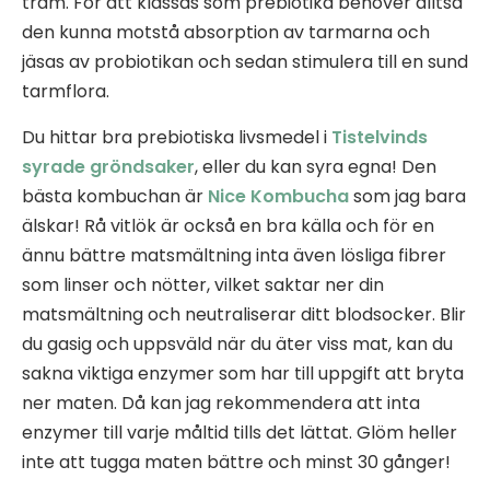
tram. För att klassas som prebiotika behöver alltså
den kunna motstå absorption av tarmarna och
jäsas av probiotikan och sedan stimulera till en sund
tarmflora.
Du hittar bra prebiotiska livsmedel i
Tistelvinds
syrade gröndsaker
, eller du kan syra egna! Den
bästa kombuchan är
Nice Kombucha
som jag bara
älskar! Rå vitlök är också en bra källa och för en
ännu bättre matsmältning inta även lösliga fibrer
som linser och nötter, vilket saktar ner din
matsmältning och neutraliserar ditt blodsocker. Blir
du gasig och uppsväld när du äter viss mat, kan du
sakna viktiga enzymer som har till uppgift att bryta
ner maten. Då kan jag rekommendera att inta
enzymer till varje måltid tills det lättat. Glöm heller
inte att tugga maten bättre och minst 30 gånger!