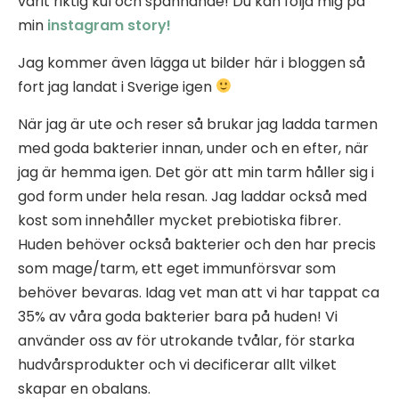
varit riktig kul och spännande! Du kan följa mig på
min
instagram story!
Jag kommer även lägga ut bilder här i bloggen så
fort jag landat i Sverige igen
När jag är ute och reser så brukar jag ladda tarmen
med goda bakterier innan, under och en efter, när
jag är hemma igen. Det gör att min tarm håller sig i
god form under hela resan. Jag laddar också med
kost som innehåller mycket prebiotiska fibrer.
Huden behöver också bakterier och den har precis
som mage/tarm, ett eget immunförsvar som
behöver bevaras. Idag vet man att vi har tappat ca
35% av våra goda bakterier bara på huden! Vi
använder oss av för utrokande tvålar, för starka
hudvårsprodukter och vi decificerar allt vilket
skapar en obalans.