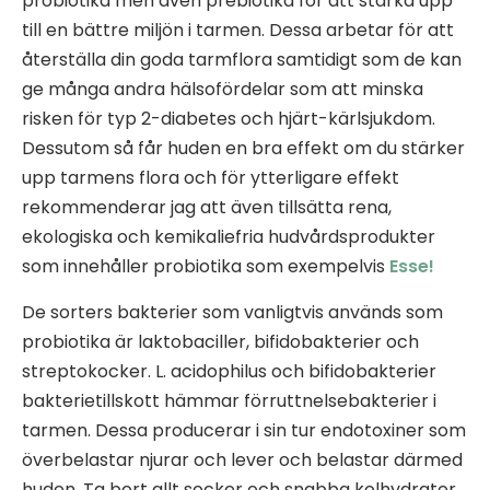
probiotika men även prebiotika för att stärka upp
till en bättre miljön i tarmen. Dessa arbetar för att
återställa din goda tarmflora samtidigt som de kan
ge många andra hälsofördelar som att minska
risken för typ 2-diabetes och hjärt-kärlsjukdom.
Dessutom så får huden en bra effekt om du stärker
upp tarmens flora och för ytterligare effekt
rekommenderar jag att även tillsätta rena,
ekologiska och kemikaliefria hudvårdsprodukter
som innehåller probiotika som exempelvis
Esse!
De sorters bakterier som vanligtvis används som
probiotika är laktobaciller, bifidobakterier och
streptokocker. L. acidophilus och bifidobakterier
bakterietillskott hämmar förruttnelsebakterier i
tarmen. Dessa producerar i sin tur endotoxiner som
överbelastar njurar och lever och belastar därmed
huden. Ta bort allt socker och snabba kolhydrater