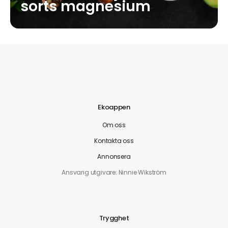
sorts magnesium
Hur räddar du världen lite varje dag?
Jag försöker handla så miljö- och även människovänligt som
möjligt. Shoppar inte i onödan och köper helst second hand
till barnen.
Ditt bästa pepp-tips?
Små förändringar kan leda till stora förbättringar för din hälsa
Ekoappen
Om oss
Kontakta oss
Annonsera
Ansvarig utgivare: Ninnie Wikström
Trygghet