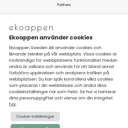
Partners
Nytt från Ekoappen
Ekoappen använder cookies
Ekoappen Sweden AB använder cookies och
liknande tekniker på vår webbplats. Vissa cookies är
Jag har tagit del av Ekoappens
nödvändiga för webbplatsens funktionalitet medan
personuppgifts- och
andra är valbara och används för att bland annat
integritetspolicy
och tar gärna del
förbättra upplevelsen och analysera trafiken på
av nyheter, hälsotips och exklusiva
webbplatsen. Du kan själv kontrollera vilka cookies
erbjudanden via min e-post.
som placeras i din webbläsare och ändra dina
cookieinställningar när som helst. Se hur vi hanterar
dina personuppgifter och värnar om din integritet
här
.
Cookie-inställningar