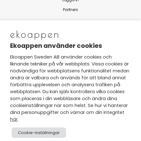
Partners
Nytt från Ekoappen
Ekoappen använder cookies
Ekoappen Sweden AB använder cookies och
liknande tekniker på vår webbplats. Vissa cookies är
Jag har tagit del av Ekoappens
nödvändiga för webbplatsens funktionalitet medan
personuppgifts- och
andra är valbara och används för att bland annat
integritetspolicy
och tar gärna del
förbättra upplevelsen och analysera trafiken på
av nyheter, hälsotips och exklusiva
webbplatsen. Du kan själv kontrollera vilka cookies
erbjudanden via min e-post.
som placeras i din webbläsare och ändra dina
cookieinställningar när som helst. Se hur vi hanterar
dina personuppgifter och värnar om din integritet
här
.
Cookie-inställningar