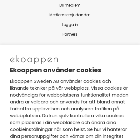
Bli medlem
Medlemserbjudanden
Logga in
Partners
Nytt från Ekoappen
Ekoappen använder cookies
Ekoappen Sweden AB använder cookies och
liknande tekniker på vår webbplats. Vissa cookies är
Jag har tagit del av Ekoappens
nödvändiga för webbplatsens funktionalitet medan
personuppgifts- och
andra är valbara och används för att bland annat
integritetspolicy
och tar gärna del
förbättra upplevelsen och analysera trafiken på
av nyheter, hälsotips och exklusiva
webbplatsen. Du kan själv kontrollera vilka cookies
erbjudanden via min e-post.
som placeras i din webbläsare och ändra dina
cookieinställningar när som helst. Se hur vi hanterar
dina personuppgifter och värnar om din integritet