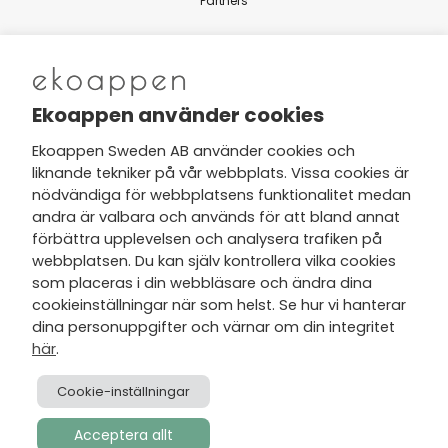
Partners
Nytt från Ekoappen
Ekoappen använder cookies
Ekoappen Sweden AB använder cookies och
liknande tekniker på vår webbplats. Vissa cookies är
Jag har tagit del av Ekoappens
nödvändiga för webbplatsens funktionalitet medan
personuppgifts- och
andra är valbara och används för att bland annat
integritetspolicy
och tar gärna del
förbättra upplevelsen och analysera trafiken på
av nyheter, hälsotips och exklusiva
webbplatsen. Du kan själv kontrollera vilka cookies
erbjudanden via min e-post.
som placeras i din webbläsare och ändra dina
cookieinställningar när som helst. Se hur vi hanterar
dina personuppgifter och värnar om din integritet
här
.
Cookie-inställningar
Acceptera allt
Skapad av
Visionmate