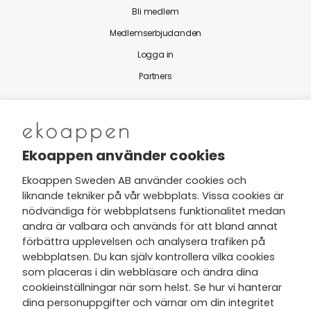
Bli medlem
Medlemserbjudanden
Logga in
Partners
Nytt från Ekoappen
Ekoappen använder cookies
Ekoappen Sweden AB använder cookies och
liknande tekniker på vår webbplats. Vissa cookies är
Jag har tagit del av Ekoappens
nödvändiga för webbplatsens funktionalitet medan
personuppgifts- och
andra är valbara och används för att bland annat
integritetspolicy
och tar gärna del
förbättra upplevelsen och analysera trafiken på
av nyheter, hälsotips och exklusiva
webbplatsen. Du kan själv kontrollera vilka cookies
erbjudanden via min e-post.
som placeras i din webbläsare och ändra dina
cookieinställningar när som helst. Se hur vi hanterar
dina personuppgifter och värnar om din integritet