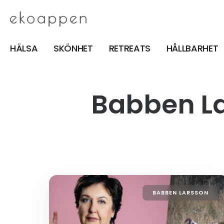
HÄLSA
SKÖNHET
RETREATS
HÅLLBARHET
Babben L
BABBEN LARSSON