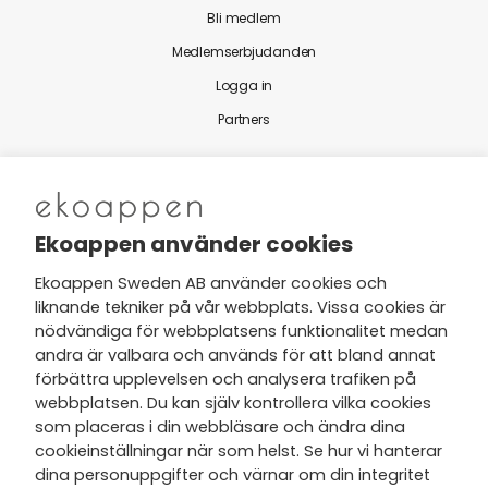
Bli medlem
Medlemserbjudanden
Logga in
Partners
Nytt från Ekoappen
Ekoappen använder cookies
Ekoappen Sweden AB använder cookies och
liknande tekniker på vår webbplats. Vissa cookies är
Jag har tagit del av Ekoappens
nödvändiga för webbplatsens funktionalitet medan
personuppgifts- och
andra är valbara och används för att bland annat
integritetspolicy
och tar gärna del
förbättra upplevelsen och analysera trafiken på
av nyheter, hälsotips och exklusiva
webbplatsen. Du kan själv kontrollera vilka cookies
erbjudanden via min e-post.
som placeras i din webbläsare och ändra dina
cookieinställningar när som helst. Se hur vi hanterar
dina personuppgifter och värnar om din integritet