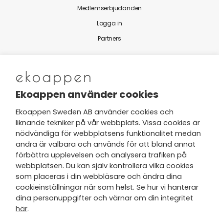
Medlemserbjudanden
Logga in
Partners
Nytt från Ekoappen
Ekoappen använder cookies
Ekoappen Sweden AB använder cookies och
liknande tekniker på vår webbplats. Vissa cookies är
Jag har tagit del av Ekoappens
nödvändiga för webbplatsens funktionalitet medan
personuppgifts- och
andra är valbara och används för att bland annat
integritetspolicy
och tar gärna del
förbättra upplevelsen och analysera trafiken på
av nyheter, hälsotips och exklusiva
webbplatsen. Du kan själv kontrollera vilka cookies
erbjudanden via min e-post.
som placeras i din webbläsare och ändra dina
cookieinställningar när som helst. Se hur vi hanterar
dina personuppgifter och värnar om din integritet
här
.