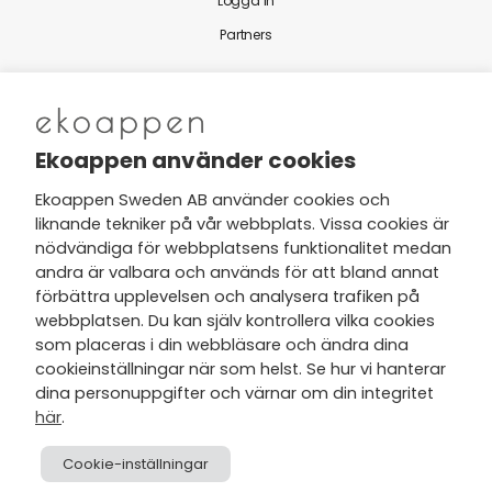
Logga in
Partners
Nytt från Ekoappen
Ekoappen använder cookies
Ekoappen Sweden AB använder cookies och
liknande tekniker på vår webbplats. Vissa cookies är
Jag har tagit del av Ekoappens
nödvändiga för webbplatsens funktionalitet medan
personuppgifts- och
andra är valbara och används för att bland annat
integritetspolicy
och tar gärna del
förbättra upplevelsen och analysera trafiken på
av nyheter, hälsotips och exklusiva
webbplatsen. Du kan själv kontrollera vilka cookies
erbjudanden via min e-post.
som placeras i din webbläsare och ändra dina
cookieinställningar när som helst. Se hur vi hanterar
dina personuppgifter och värnar om din integritet
här
.
Cookie-inställningar