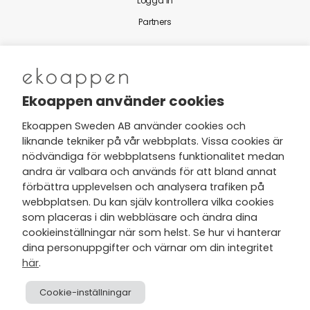
Logga in
Partners
Nytt från Ekoappen
Ekoappen använder cookies
Ekoappen Sweden AB använder cookies och
liknande tekniker på vår webbplats. Vissa cookies är
Jag har tagit del av Ekoappens
nödvändiga för webbplatsens funktionalitet medan
personuppgifts- och
andra är valbara och används för att bland annat
integritetspolicy
och tar gärna del
förbättra upplevelsen och analysera trafiken på
av nyheter, hälsotips och exklusiva
webbplatsen. Du kan själv kontrollera vilka cookies
erbjudanden via min e-post.
som placeras i din webbläsare och ändra dina
cookieinställningar när som helst. Se hur vi hanterar
dina personuppgifter och värnar om din integritet
här
.
Cookie-inställningar