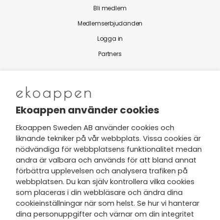
Bli medlem
Medlemserbjudanden
Logga in
Partners
Nytt från Ekoappen
Ekoappen använder cookies
Ekoappen Sweden AB använder cookies och
liknande tekniker på vår webbplats. Vissa cookies är
Jag har tagit del av Ekoappens
nödvändiga för webbplatsens funktionalitet medan
personuppgifts- och
andra är valbara och används för att bland annat
integritetspolicy
och tar gärna del
förbättra upplevelsen och analysera trafiken på
av nyheter, hälsotips och exklusiva
webbplatsen. Du kan själv kontrollera vilka cookies
erbjudanden via min e-post.
som placeras i din webbläsare och ändra dina
cookieinställningar när som helst. Se hur vi hanterar
dina personuppgifter och värnar om din integritet