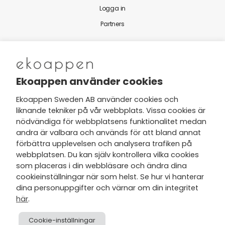
Logga in
Partners
Nytt från Ekoappen
Ekoappen använder cookies
Ekoappen Sweden AB använder cookies och
liknande tekniker på vår webbplats. Vissa cookies är
Jag har tagit del av Ekoappens
nödvändiga för webbplatsens funktionalitet medan
personuppgifts- och
andra är valbara och används för att bland annat
integritetspolicy
och tar gärna del
förbättra upplevelsen och analysera trafiken på
av nyheter, hälsotips och exklusiva
webbplatsen. Du kan själv kontrollera vilka cookies
erbjudanden via min e-post.
som placeras i din webbläsare och ändra dina
cookieinställningar när som helst. Se hur vi hanterar
dina personuppgifter och värnar om din integritet
här
.
Cookie-inställningar