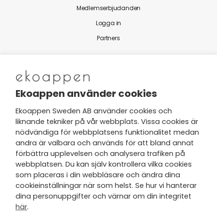
Medlemserbjudanden
Logga in
Partners
Nytt från Ekoappen
Ekoappen använder cookies
Ekoappen Sweden AB använder cookies och
liknande tekniker på vår webbplats. Vissa cookies är
Jag har tagit del av Ekoappens
nödvändiga för webbplatsens funktionalitet medan
personuppgifts- och
andra är valbara och används för att bland annat
integritetspolicy
och tar gärna del
förbättra upplevelsen och analysera trafiken på
av nyheter, hälsotips och exklusiva
webbplatsen. Du kan själv kontrollera vilka cookies
erbjudanden via min e-post.
som placeras i din webbläsare och ändra dina
cookieinställningar när som helst. Se hur vi hanterar
dina personuppgifter och värnar om din integritet
här
.