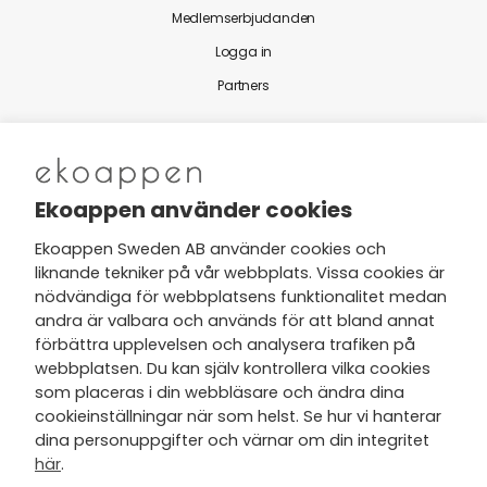
Medlemserbjudanden
Logga in
Partners
Nytt från Ekoappen
Ekoappen använder cookies
Ekoappen Sweden AB använder cookies och
liknande tekniker på vår webbplats. Vissa cookies är
Jag har tagit del av Ekoappens
nödvändiga för webbplatsens funktionalitet medan
personuppgifts- och
andra är valbara och används för att bland annat
integritetspolicy
och tar gärna del
förbättra upplevelsen och analysera trafiken på
av nyheter, hälsotips och exklusiva
webbplatsen. Du kan själv kontrollera vilka cookies
erbjudanden via min e-post.
som placeras i din webbläsare och ändra dina
cookieinställningar när som helst. Se hur vi hanterar
dina personuppgifter och värnar om din integritet
här
.