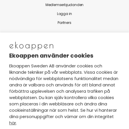
Medlemserbjudanden
Logga in
Partners
Nytt från Ekoappen
Ekoappen använder cookies
Ekoappen Sweden AB använder cookies och
liknande tekniker på vår webbplats. Vissa cookies är
Jag har tagit del av Ekoappens
nödvändiga för webbplatsens funktionalitet medan
personuppgifts- och
andra är valbara och används för att bland annat
integritetspolicy
och tar gärna del
förbättra upplevelsen och analysera trafiken på
av nyheter, hälsotips och exklusiva
webbplatsen. Du kan själv kontrollera vilka cookies
erbjudanden via min e-post.
som placeras i din webbläsare och ändra dina
cookieinställningar när som helst. Se hur vi hanterar
dina personuppgifter och värnar om din integritet
här
.