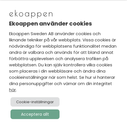
Nytt från Ekoappen
Ekoappen använder cookies
Ekoappen Sweden AB använder cookies och
liknande tekniker på vår webbplats. Vissa cookies är
Jag har tagit del av Ekoappens
nödvändiga för webbplatsens funktionalitet medan
personuppgifts- och
andra är valbara och används för att bland annat
integritetspolicy
och tar gärna del
förbättra upplevelsen och analysera trafiken på
av nyheter, hälsotips och exklusiva
webbplatsen. Du kan själv kontrollera vilka cookies
erbjudanden via min e-post.
som placeras i din webbläsare och ändra dina
cookieinställningar när som helst. Se hur vi hanterar
dina personuppgifter och värnar om din integritet
här
.
Cookie-inställningar
Acceptera allt
Skapad av
Visionmate