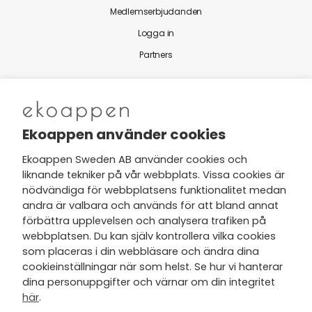
Medlemserbjudanden
Logga in
Partners
Nytt från Ekoappen
Ekoappen använder cookies
Ekoappen Sweden AB använder cookies och
liknande tekniker på vår webbplats. Vissa cookies är
Jag har tagit del av Ekoappens
nödvändiga för webbplatsens funktionalitet medan
personuppgifts- och
andra är valbara och används för att bland annat
integritetspolicy
och tar gärna del
förbättra upplevelsen och analysera trafiken på
av nyheter, hälsotips och exklusiva
webbplatsen. Du kan själv kontrollera vilka cookies
erbjudanden via min e-post.
som placeras i din webbläsare och ändra dina
cookieinställningar när som helst. Se hur vi hanterar
dina personuppgifter och värnar om din integritet
här
.