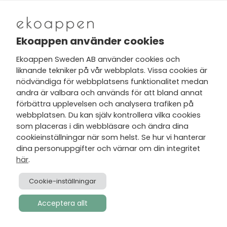
Nytt från Ekoappen
Ekoappen använder cookies
Ekoappen Sweden AB använder cookies och
liknande tekniker på vår webbplats. Vissa cookies är
Jag har tagit del av Ekoappens
nödvändiga för webbplatsens funktionalitet medan
personuppgifts- och
andra är valbara och används för att bland annat
integritetspolicy
och tar gärna del
förbättra upplevelsen och analysera trafiken på
av nyheter, hälsotips och exklusiva
webbplatsen. Du kan själv kontrollera vilka cookies
erbjudanden via min e-post.
som placeras i din webbläsare och ändra dina
cookieinställningar när som helst. Se hur vi hanterar
dina personuppgifter och värnar om din integritet
här
.
Cookie-inställningar
Acceptera allt
Skapad av
Visionmate