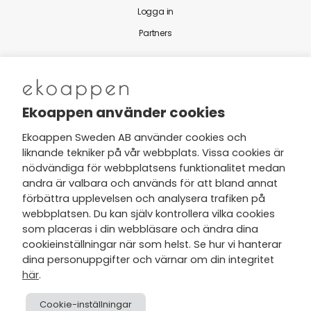
Logga in
Partners
Nytt från Ekoappen
Ekoappen använder cookies
Ekoappen Sweden AB använder cookies och
liknande tekniker på vår webbplats. Vissa cookies är
Jag har tagit del av Ekoappens
nödvändiga för webbplatsens funktionalitet medan
personuppgifts- och
andra är valbara och används för att bland annat
integritetspolicy
och tar gärna del
förbättra upplevelsen och analysera trafiken på
av nyheter, hälsotips och exklusiva
webbplatsen. Du kan själv kontrollera vilka cookies
erbjudanden via min e-post.
som placeras i din webbläsare och ändra dina
cookieinställningar när som helst. Se hur vi hanterar
dina personuppgifter och värnar om din integritet
här
.
Cookie-inställningar