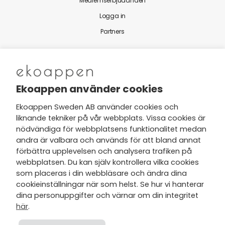
Medlemserbjudanden
Logga in
Partners
Nytt från Ekoappen
Ekoappen använder cookies
Ekoappen Sweden AB använder cookies och
liknande tekniker på vår webbplats. Vissa cookies är
Jag har tagit del av Ekoappens
nödvändiga för webbplatsens funktionalitet medan
personuppgifts- och
andra är valbara och används för att bland annat
integritetspolicy
och tar gärna del
förbättra upplevelsen och analysera trafiken på
av nyheter, hälsotips och exklusiva
webbplatsen. Du kan själv kontrollera vilka cookies
erbjudanden via min e-post.
som placeras i din webbläsare och ändra dina
cookieinställningar när som helst. Se hur vi hanterar
dina personuppgifter och värnar om din integritet
här
.