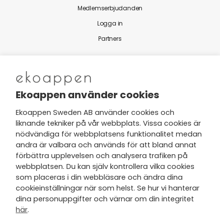
Medlemserbjudanden
Logga in
Partners
Nytt från Ekoappen
Ekoappen använder cookies
Ekoappen Sweden AB använder cookies och
liknande tekniker på vår webbplats. Vissa cookies är
Jag har tagit del av Ekoappens
nödvändiga för webbplatsens funktionalitet medan
personuppgifts- och
andra är valbara och används för att bland annat
integritetspolicy
och tar gärna del
förbättra upplevelsen och analysera trafiken på
av nyheter, hälsotips och exklusiva
webbplatsen. Du kan själv kontrollera vilka cookies
erbjudanden via min e-post.
som placeras i din webbläsare och ändra dina
cookieinställningar när som helst. Se hur vi hanterar
dina personuppgifter och värnar om din integritet
här
.