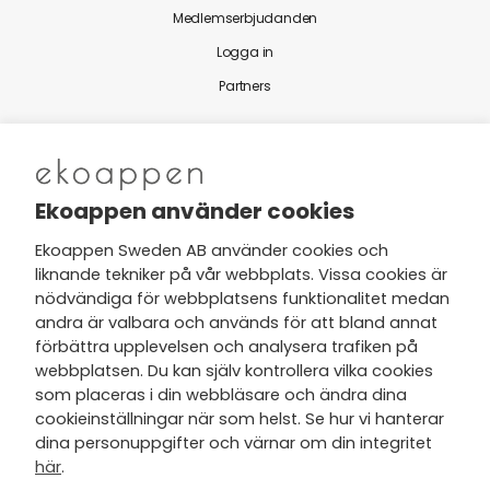
Medlemserbjudanden
Logga in
Partners
Nytt från Ekoappen
Ekoappen använder cookies
Ekoappen Sweden AB använder cookies och
liknande tekniker på vår webbplats. Vissa cookies är
Jag har tagit del av Ekoappens
nödvändiga för webbplatsens funktionalitet medan
personuppgifts- och
andra är valbara och används för att bland annat
integritetspolicy
och tar gärna del
förbättra upplevelsen och analysera trafiken på
av nyheter, hälsotips och exklusiva
webbplatsen. Du kan själv kontrollera vilka cookies
erbjudanden via min e-post.
som placeras i din webbläsare och ändra dina
cookieinställningar när som helst. Se hur vi hanterar
dina personuppgifter och värnar om din integritet
här
.