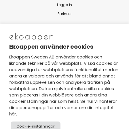
Logga in
Partners
Nytt från Ekoappen
Ekoappen använder cookies
Ekoappen Sweden AB använder cookies och
liknande tekniker på vår webbplats. Vissa cookies är
Jag har tagit del av Ekoappens
nödvändiga för webbplatsens funktionalitet medan
personuppgifts- och
andra är valbara och används för att bland annat
integritetspolicy
och tar gärna del
förbättra upplevelsen och analysera trafiken på
av nyheter, hälsotips och exklusiva
webbplatsen. Du kan själv kontrollera vilka cookies
erbjudanden via min e-post.
som placeras i din webbläsare och ändra dina
cookieinställningar när som helst. Se hur vi hanterar
dina personuppgifter och värnar om din integritet
här
.
Cookie-inställningar