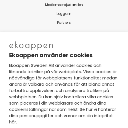
Medlemserbjudanden
Logga in
Partners
Nytt från Ekoappen
Ekoappen använder cookies
Ekoappen Sweden AB använder cookies och
liknande tekniker på vår webbplats. Vissa cookies är
Jag har tagit del av Ekoappens
nödvändiga för webbplatsens funktionalitet medan
personuppgifts- och
andra är valbara och används för att bland annat
integritetspolicy
och tar gärna del
förbättra upplevelsen och analysera trafiken på
av nyheter, hälsotips och exklusiva
webbplatsen. Du kan själv kontrollera vilka cookies
erbjudanden via min e-post.
som placeras i din webbläsare och ändra dina
cookieinställningar när som helst. Se hur vi hanterar
dina personuppgifter och värnar om din integritet
här
.