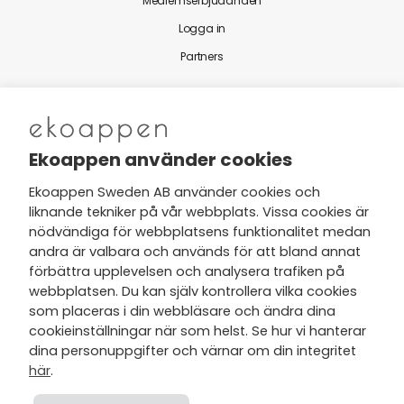
Medlemserbjudanden
Logga in
Partners
Nytt från Ekoappen
Ekoappen använder cookies
Ekoappen Sweden AB använder cookies och
liknande tekniker på vår webbplats. Vissa cookies är
Jag har tagit del av Ekoappens
nödvändiga för webbplatsens funktionalitet medan
personuppgifts- och
andra är valbara och används för att bland annat
integritetspolicy
och tar gärna del
förbättra upplevelsen och analysera trafiken på
av nyheter, hälsotips och exklusiva
webbplatsen. Du kan själv kontrollera vilka cookies
erbjudanden via min e-post.
som placeras i din webbläsare och ändra dina
cookieinställningar när som helst. Se hur vi hanterar
dina personuppgifter och värnar om din integritet
här
.