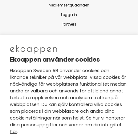
Medlemserbjudanden
Logga in
Partners
Nytt från Ekoappen
Ekoappen använder cookies
Ekoappen Sweden AB använder cookies och
liknande tekniker på vår webbplats. Vissa cookies är
Jag har tagit del av Ekoappens
nödvändiga för webbplatsens funktionalitet medan
personuppgifts- och
andra är valbara och används för att bland annat
integritetspolicy
och tar gärna del
förbättra upplevelsen och analysera trafiken på
av nyheter, hälsotips och exklusiva
webbplatsen. Du kan själv kontrollera vilka cookies
erbjudanden via min e-post.
som placeras i din webbläsare och ändra dina
cookieinställningar när som helst. Se hur vi hanterar
dina personuppgifter och värnar om din integritet
här
.