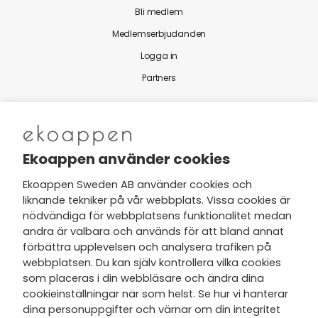
Bli medlem
Medlemserbjudanden
Logga in
Partners
Nytt från Ekoappen
Ekoappen använder cookies
Ekoappen Sweden AB använder cookies och
liknande tekniker på vår webbplats. Vissa cookies är
Jag har tagit del av Ekoappens
nödvändiga för webbplatsens funktionalitet medan
personuppgifts- och
andra är valbara och används för att bland annat
integritetspolicy
och tar gärna del
förbättra upplevelsen och analysera trafiken på
av nyheter, hälsotips och exklusiva
webbplatsen. Du kan själv kontrollera vilka cookies
erbjudanden via min e-post.
som placeras i din webbläsare och ändra dina
cookieinställningar när som helst. Se hur vi hanterar
dina personuppgifter och värnar om din integritet