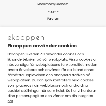
Medlemserbjudanden
Logga in
Partners
Nytt från Ekoappen
Ekoappen använder cookies
Ekoappen Sweden AB använder cookies och
liknande tekniker på vår webbplats. Vissa cookies är
Jag har tagit del av Ekoappens
nödvändiga för webbplatsens funktionalitet medan
personuppgifts- och
andra är valbara och används för att bland annat
integritetspolicy
och tar gärna del
förbättra upplevelsen och analysera trafiken på
av nyheter, hälsotips och exklusiva
webbplatsen. Du kan själv kontrollera vilka cookies
erbjudanden via min e-post.
som placeras i din webbläsare och ändra dina
cookieinställningar när som helst. Se hur vi hanterar
dina personuppgifter och värnar om din integritet
här
.