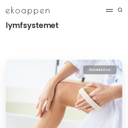
lymfsystemet
ÅDERBRÅCK