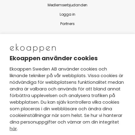
Medlemserbjudanden
Logga in
Partners
Nytt från Ekoappen
Ekoappen använder cookies
Ekoappen Sweden AB använder cookies och
liknande tekniker på vår webbplats. Vissa cookies är
Jag har tagit del av Ekoappens
nödvändiga för webbplatsens funktionalitet medan
personuppgifts- och
andra är valbara och används för att bland annat
integritetspolicy
och tar gärna del
förbättra upplevelsen och analysera trafiken på
av nyheter, hälsotips och exklusiva
webbplatsen. Du kan själv kontrollera vilka cookies
erbjudanden via min e-post.
som placeras i din webbläsare och ändra dina
cookieinställningar när som helst. Se hur vi hanterar
dina personuppgifter och värnar om din integritet
här
.