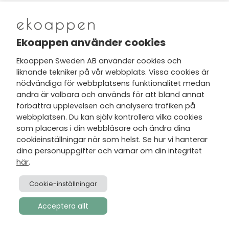
Nytt från Ekoappen
Ekoappen använder cookies
Ekoappen Sweden AB använder cookies och
liknande tekniker på vår webbplats. Vissa cookies är
Jag har tagit del av Ekoappens
nödvändiga för webbplatsens funktionalitet medan
personuppgifts- och
andra är valbara och används för att bland annat
integritetspolicy
och tar gärna del
förbättra upplevelsen och analysera trafiken på
av nyheter, hälsotips och exklusiva
webbplatsen. Du kan själv kontrollera vilka cookies
erbjudanden via min e-post.
som placeras i din webbläsare och ändra dina
cookieinställningar när som helst. Se hur vi hanterar
dina personuppgifter och värnar om din integritet
här
.
Cookie-inställningar
Acceptera allt
Skapad av
Visionmate