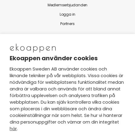
Medlemserbjudanden
Logga in
Partners
Nytt från Ekoappen
Ekoappen använder cookies
Ekoappen Sweden AB använder cookies och
liknande tekniker på vår webbplats. Vissa cookies är
Jag har tagit del av Ekoappens
nödvändiga för webbplatsens funktionalitet medan
personuppgifts- och
andra är valbara och används för att bland annat
integritetspolicy
och tar gärna del
förbättra upplevelsen och analysera trafiken på
av nyheter, hälsotips och exklusiva
webbplatsen. Du kan själv kontrollera vilka cookies
erbjudanden via min e-post.
som placeras i din webbläsare och ändra dina
cookieinställningar när som helst. Se hur vi hanterar
dina personuppgifter och värnar om din integritet
här
.