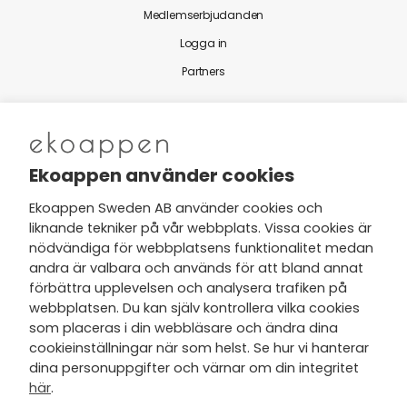
Medlemserbjudanden
Logga in
Partners
Nytt från Ekoappen
Ekoappen använder cookies
Ekoappen Sweden AB använder cookies och
liknande tekniker på vår webbplats. Vissa cookies är
Jag har tagit del av Ekoappens
nödvändiga för webbplatsens funktionalitet medan
personuppgifts- och
andra är valbara och används för att bland annat
integritetspolicy
och tar gärna del
förbättra upplevelsen och analysera trafiken på
av nyheter, hälsotips och exklusiva
webbplatsen. Du kan själv kontrollera vilka cookies
erbjudanden via min e-post.
som placeras i din webbläsare och ändra dina
cookieinställningar när som helst. Se hur vi hanterar
dina personuppgifter och värnar om din integritet
här
.