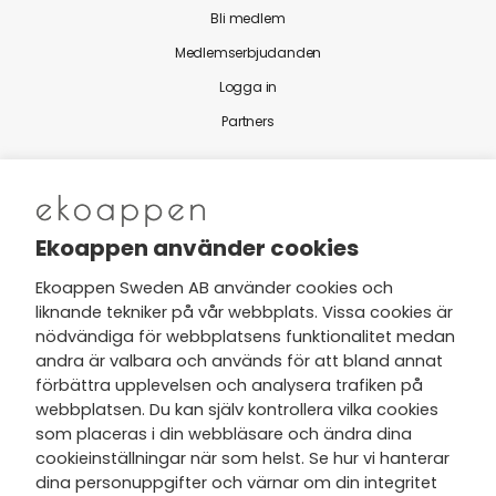
Bli medlem
Medlemserbjudanden
Logga in
Partners
Nytt från Ekoappen
Ekoappen använder cookies
Ekoappen Sweden AB använder cookies och
liknande tekniker på vår webbplats. Vissa cookies är
Jag har tagit del av Ekoappens
nödvändiga för webbplatsens funktionalitet medan
personuppgifts- och
andra är valbara och används för att bland annat
integritetspolicy
och tar gärna del
förbättra upplevelsen och analysera trafiken på
av nyheter, hälsotips och exklusiva
webbplatsen. Du kan själv kontrollera vilka cookies
erbjudanden via min e-post.
som placeras i din webbläsare och ändra dina
cookieinställningar när som helst. Se hur vi hanterar
dina personuppgifter och värnar om din integritet