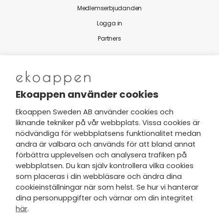
Medlemserbjudanden
Logga in
Partners
Nytt från Ekoappen
Ekoappen använder cookies
Ekoappen Sweden AB använder cookies och
liknande tekniker på vår webbplats. Vissa cookies är
Jag har tagit del av Ekoappens
nödvändiga för webbplatsens funktionalitet medan
personuppgifts- och
andra är valbara och används för att bland annat
integritetspolicy
och tar gärna del
förbättra upplevelsen och analysera trafiken på
av nyheter, hälsotips och exklusiva
webbplatsen. Du kan själv kontrollera vilka cookies
erbjudanden via min e-post.
som placeras i din webbläsare och ändra dina
cookieinställningar när som helst. Se hur vi hanterar
dina personuppgifter och värnar om din integritet
här
.