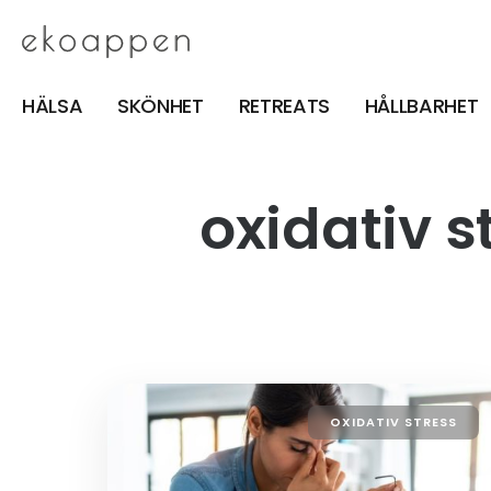
HÄLSA
SKÖNHET
RETREATS
HÅLLBARHET
oxidativ s
OXIDATIV STRESS