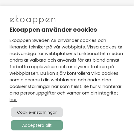
Nytt från Ekoappen
Ekoappen använder cookies
Ekoappen Sweden AB använder cookies och
liknande tekniker på vår webbplats. Vissa cookies är
Jag har tagit del av Ekoappens
nödvändiga för webbplatsens funktionalitet medan
personuppgifts- och
andra är valbara och används för att bland annat
integritetspolicy
och tar gärna del
förbättra upplevelsen och analysera trafiken på
av nyheter, hälsotips och exklusiva
webbplatsen. Du kan själv kontrollera vilka cookies
erbjudanden via min e-post.
som placeras i din webbläsare och ändra dina
cookieinställningar när som helst. Se hur vi hanterar
dina personuppgifter och värnar om din integritet
här
.
Cookie-inställningar
Acceptera allt
Skapad av
Visionmate