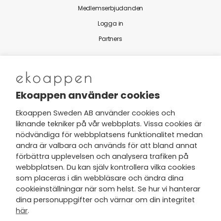
Medlemserbjudanden
Logga in
Partners
Nytt från Ekoappen
Ekoappen använder cookies
Ekoappen Sweden AB använder cookies och
liknande tekniker på vår webbplats. Vissa cookies är
Jag har tagit del av Ekoappens
nödvändiga för webbplatsens funktionalitet medan
personuppgifts- och
andra är valbara och används för att bland annat
integritetspolicy
och tar gärna del
förbättra upplevelsen och analysera trafiken på
av nyheter, hälsotips och exklusiva
webbplatsen. Du kan själv kontrollera vilka cookies
erbjudanden via min e-post.
som placeras i din webbläsare och ändra dina
cookieinställningar när som helst. Se hur vi hanterar
dina personuppgifter och värnar om din integritet
här
.