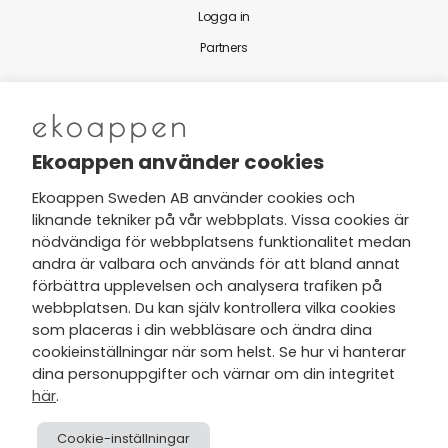
Logga in
Partners
Nytt från Ekoappen
Ekoappen använder cookies
Ekoappen Sweden AB använder cookies och
liknande tekniker på vår webbplats. Vissa cookies är
Jag har tagit del av Ekoappens
nödvändiga för webbplatsens funktionalitet medan
personuppgifts- och
andra är valbara och används för att bland annat
integritetspolicy
och tar gärna del
förbättra upplevelsen och analysera trafiken på
av nyheter, hälsotips och exklusiva
webbplatsen. Du kan själv kontrollera vilka cookies
erbjudanden via min e-post.
som placeras i din webbläsare och ändra dina
cookieinställningar när som helst. Se hur vi hanterar
dina personuppgifter och värnar om din integritet
här
.
Cookie-inställningar