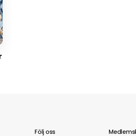
r
Följ oss
Medlems