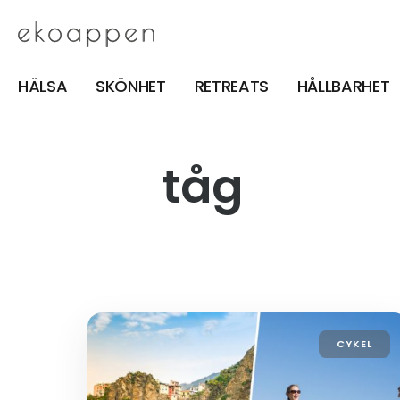
HÄLSA
SKÖNHET
RETREATS
HÅLLBARHET
tåg
CYKEL