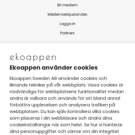
Bli medlem
Medlemserbjudanden
Logga in
Partners
Nytt från Ekoappen
Ekoappen använder cookies
Ekoappen Sweden AB använder cookies och
liknande tekniker på vår webbplats. Vissa cookies är
Jag har tagit del av Ekoappens
nödvändiga för webbplatsens funktionalitet medan
personuppgifts- och
andra är valbara och används för att bland annat
integritetspolicy
och tar gärna del
förbättra upplevelsen och analysera trafiken på
av nyheter, hälsotips och exklusiva
webbplatsen. Du kan själv kontrollera vilka cookies
erbjudanden via min e-post.
som placeras i din webbläsare och ändra dina
cookieinställningar när som helst. Se hur vi hanterar
dina personuppgifter och värnar om din integritet