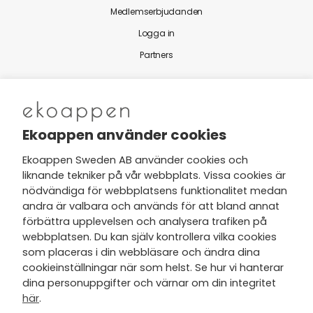
Medlemserbjudanden
Logga in
Partners
Nytt från Ekoappen
Ekoappen använder cookies
Ekoappen Sweden AB använder cookies och
liknande tekniker på vår webbplats. Vissa cookies är
Jag har tagit del av Ekoappens
nödvändiga för webbplatsens funktionalitet medan
personuppgifts- och
andra är valbara och används för att bland annat
integritetspolicy
och tar gärna del
förbättra upplevelsen och analysera trafiken på
av nyheter, hälsotips och exklusiva
webbplatsen. Du kan själv kontrollera vilka cookies
erbjudanden via min e-post.
som placeras i din webbläsare och ändra dina
cookieinställningar när som helst. Se hur vi hanterar
dina personuppgifter och värnar om din integritet
här
.